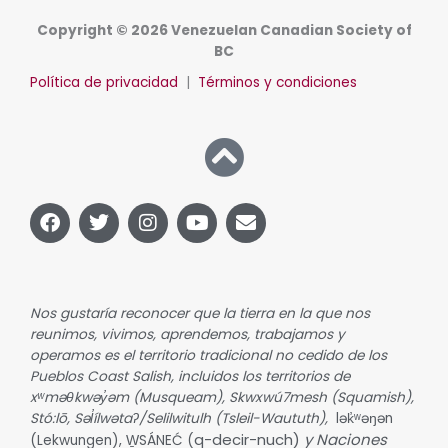
Copyright © 2026 Venezuelan Canadian Society of
BC
Política de privacidad
|
Términos y condiciones
F
G
I
Y
S
a
o
n
o
o
c
r
s
u
b
e
j
t
T
r
b
e
a
u
e
o
o
g
b
Nos gustaría reconocer que la tierra en la que nos
o
r
e
reunimos, vivimos, aprendemos, trabajamos y
k
a
operamos es el territorio tradicional no cedido de los
m
Pueblos Coast Salish, incluidos los territorios de
xʷməθkwəy̓əm (Musqueam), Skwxwú7mesh (Squamish),
Stó:lō, Səl̓ílwətaʔ/Selilwitulh (Tsleil-Waututh),
lək̓ʷəŋən
q-decir-nuch)
y Naciones
(Lekwungen), W̱SÁNEĆ (