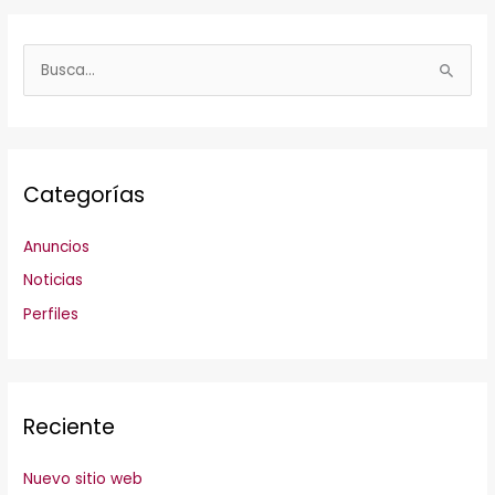
M
a
B
y
u
o
s
r
c
Categorías
a
r
Anuncios
:
Noticias
Perfiles
Reciente
Nuevo sitio web