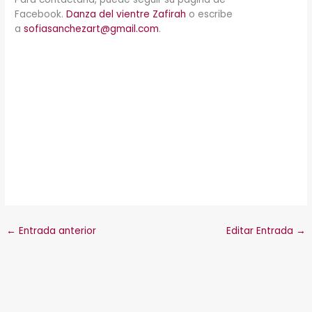
Facebook.
Danza del vientre Zafirah
o escribe
a
sofiasanchezart@gmail.com
.
Co
en
Co
Fa
en
Co
In
en
Co
Twi
en
Co
Yo
en
Co
Wh
po
co
ele
←
Entrada anterior
Editar Entrada
→