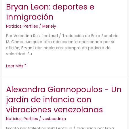
Bryan Leon: deportes e
Bryan
Leon:
inmigración
deportes
e
Noticias
,
Perfiles
/
Meriely
inmigración
Por Valentina Ruiz Leotaud / Traducción de Erika Sanabria
M. Como cualquier otro adolescente apasionado por su
afición, Bryan León habla casi siempre de patinaje de
velocidad. Su
Leer Más "
Alexandra Giannopoulos - Un
Alexandra
Giannopoulos
jardín de infancia con
-
Un
vibraciones venezolanas
jardín
de
Noticias
,
Perfiles
/
vcsbcadmin
infancia
Escrito por Valentina Ruiz Leotaud / Traducido por Erika