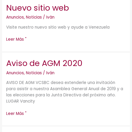
Nuevo sitio web
Nuevo
sitio
Anuncios
,
Noticias
/
Iván
web
Visite nuestro nuevo sitio web y ayude a Venezuela
Leer Más "
Aviso de AGM 2020
Aviso
de
Anuncios
,
Noticias
/
Iván
AGM
2020
AVISO DE AGM VCSBC desea extenderle una invitación
para asistir a nuestra Asamblea General Anual de 2019 y a
las elecciones para la Junta Directiva del próximo año.
LUGAR Vancity
Leer Más "