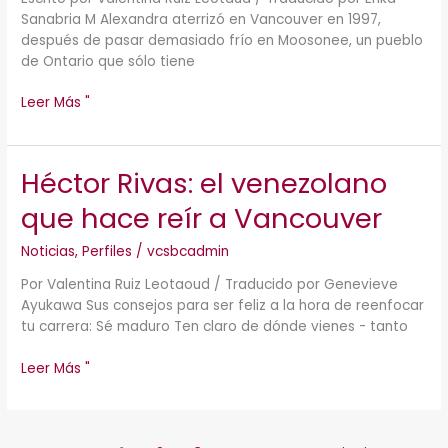
con
Sanabria M Alexandra aterrizó en Vancouver en 1997,
vibraciones
después de pasar demasiado frío en Moosonee, un pueblo
venezolanas
de Ontario que sólo tiene
Leer Más "
Héctor Rivas: el venezolano
Héctor
Rivas:
que hace reír a Vancouver
el
venezolano
Noticias
,
Perfiles
/
vcsbcadmin
que
hace
Por Valentina Ruiz Leotaoud / Traducido por Genevieve
reír
Ayukawa Sus consejos para ser feliz a la hora de reenfocar
a
tu carrera: Sé maduro Ten claro de dónde vienes - tanto
Vancouver
Leer Más "