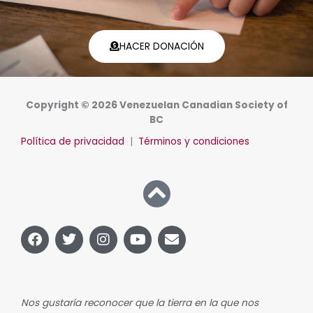
HACER DONACIÓN
Copyright © 2026 Venezuelan Canadian Society of
BC
Política de privacidad
|
Términos y condiciones
F
G
I
Y
S
a
o
n
o
o
c
r
s
u
b
e
j
t
T
r
b
e
a
u
e
o
o
g
b
Nos gustaría reconocer que la tierra en la que nos