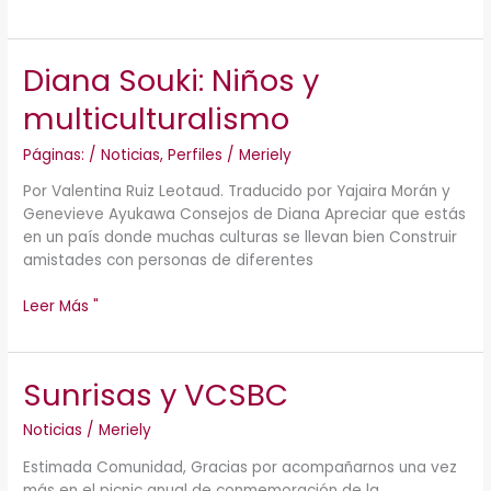
Diana Souki: Niños y
Diana
Souki:
multiculturalismo
Niños
y
Páginas:
/
Noticias
,
Perfiles
/
Meriely
multiculturalismo
Por Valentina Ruiz Leotaud. Traducido por Yajaira Morán y
Genevieve Ayukawa Consejos de Diana Apreciar que estás
en un país donde muchas culturas se llevan bien Construir
amistades con personas de diferentes
Leer Más "
Sunrisas y VCSBC
Sunrisas
y
Noticias
/
Meriely
VCSBC
Estimada Comunidad, Gracias por acompañarnos una vez
más en el picnic anual de conmemoración de la