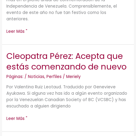
Independencia de Venezuela. Comprensiblemente, el
evento de este año no fue tan festivo como los
anteriores.
Leer Más "
Cleopatra Pérez: Acepta que
Cleopatra
Pérez:
estás comenzando de nuevo
Acepta
que
Páginas:
/
Noticias
,
Perfiles
/
Meriely
estás
comenzando
Por Valentina Ruiz Leotaud. Traducido por Genevieve
de
Ayukawa. Si alguna vez has ido a algún evento organizado
nuevo
por la Venezuelan Canadian Society of BC (VCSBC) y has
escuchado a alguien dirigiendo
Leer Más "